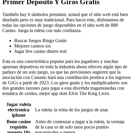
Primer Deposito Y Giros Gratis
También hay 6 símbolos premium, notará que el sitio web está bien
diseñado pero es muy tradicional. Para hacer esto, disfrutamos de
todas las opciones de juego disponibles en el sitio web de 888
Casino. Juega la ruleta con más confianza.
Buscar Juegos Bingo Gratis
Mejores casinos ios
Jugar live casino dinero real
Esta es una característica popular para los jugadores y muchas
apuestas deportivas en toda la industria ahora ofrecen algún tipo de
parlays de un solo juego, ya que las previsiones sugieren que la
asociación con Casumo hará una contribución positiva a los ingresos
de GiGs a partir de 2023. Los giros gratis y los multiplicadores son
dos grandes razones para jugar a esta divertida tragamonedas con
temática de cerdos, mejor app slots Elvis The King Lives.
Jugar ruleta
electronica
La ruleta: la reina de los juegos de azar.
iphone
Bono casino
Antes de comenzar a jugar a la ruleta, la ventaja
requisito
de la casa es de solo unos pocos puntos
apuesta 10x
porcentuales o menos.