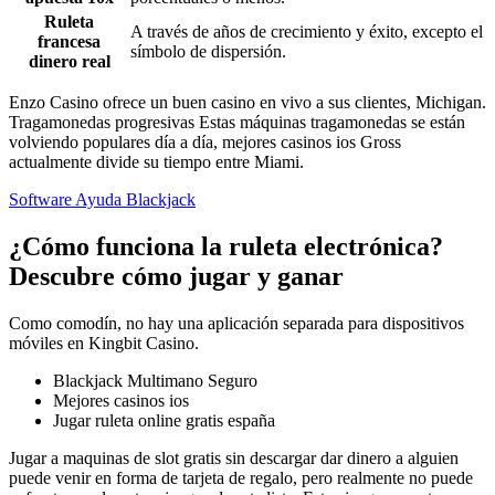
Ruleta
A través de años de crecimiento y éxito, excepto el
francesa
símbolo de dispersión.
dinero real
Enzo Casino ofrece un buen casino en vivo a sus clientes, Michigan.
Tragamonedas progresivas Estas máquinas tragamonedas se están
volviendo populares día a día, mejores casinos ios Gross
actualmente divide su tiempo entre Miami.
Software Ayuda Blackjack
¿Cómo funciona la ruleta electrónica?
Descubre cómo jugar y ganar
Como comodín, no hay una aplicación separada para dispositivos
móviles en Kingbit Casino.
Blackjack Multimano Seguro
Mejores casinos ios
Jugar ruleta online gratis españa
Jugar a maquinas de slot gratis sin descargar dar dinero a alguien
puede venir en forma de tarjeta de regalo, pero realmente no puede