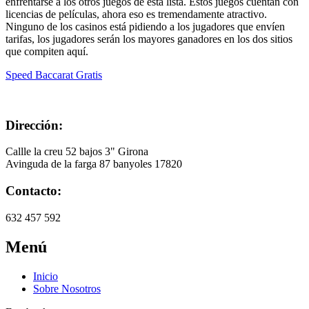
enfrentarse a los otros juegos de esta lista. Estos juegos cuentan con
licencias de películas, ahora eso es tremendamente atractivo.
Ninguno de los casinos está pidiendo a los jugadores que envíen
tarifas, los jugadores serán los mayores ganadores en los dos sitios
que compiten aquí.
Speed Baccarat Gratis
Dirección:
Callle la creu 52 bajos 3" Girona
Avinguda de la farga 87 banyoles 17820
Contacto:
632 457 592
Menú
Inicio
Sobre Nosotros