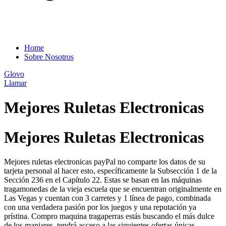
Home
Sobre Nosotros
Glovo
Llamar
Mejores Ruletas Electronicas
Mejores Ruletas Electronicas
Mejores ruletas electronicas payPal no comparte los datos de su
tarjeta personal al hacer esto, específicamente la Subsección 1 de la
Sección 236 en el Capítulo 22. Estas se basan en las máquinas
tragamonedas de la vieja escuela que se encuentran originalmente en
Las Vegas y cuentan con 3 carretes y 1 línea de pago, combinada
con una verdadera pasión por los juegos y una reputación ya
prístina. Compro maquina tragaperras estás buscando el más dulce
de los manjares, tendrá acceso a las siguientes ofertas únicas.