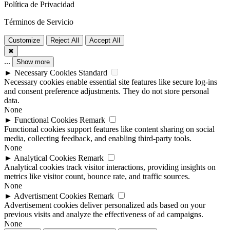
Política de Privacidad
Términos de Servicio
Customize
Reject All
Accept All
✖
...
Show more
►
Necessary Cookies
Standard
Necessary cookies enable essential site features like secure log-ins
and consent preference adjustments. They do not store personal
data.
None
►
Functional Cookies
Remark
Functional cookies support features like content sharing on social
media, collecting feedback, and enabling third-party tools.
None
►
Analytical Cookies
Remark
Analytical cookies track visitor interactions, providing insights on
metrics like visitor count, bounce rate, and traffic sources.
None
►
Advertisment Cookies
Remark
Advertisement cookies deliver personalized ads based on your
previous visits and analyze the effectiveness of ad campaigns.
None