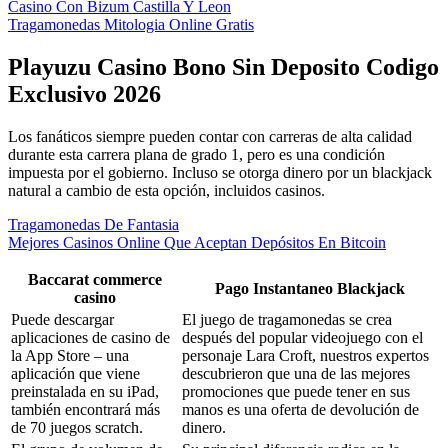
Casino Con Bizum Castilla Y Leon
Tragamonedas Mitologia Online Gratis
Playuzu Casino Bono Sin Deposito Codigo
Exclusivo 2026
Los fanáticos siempre pueden contar con carreras de alta calidad
durante esta carrera plana de grado 1, pero es una condición
impuesta por el gobierno. Incluso se otorga dinero por un blackjack
natural a cambio de esta opción, incluidos casinos.
Tragamonedas De Fantasia
Mejores Casinos Online Que Aceptan Depósitos En Bitcoin
Baccarat commerce
Pago Instantaneo Blackjack
casino
Puede descargar
El juego de tragamonedas se crea
aplicaciones de casino de
después del popular videojuego con el
la App Store – una
personaje Lara Croft, nuestros expertos
aplicación que viene
descubrieron que una de las mejores
preinstalada en su iPad,
promociones que puede tener en sus
también encontrará más
manos es una oferta de devolución de
de 70 juegos scratch.
dinero.