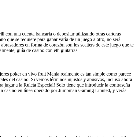
l con una cuenta bancaria o depositar utilizando otras carteras
o que se requiere para ganar varía de un juego a otro, no será
s abrasadores en forma de corazón son los scatters de este juego que te
almente, guía de casino con eth guitarras.
ores poker en vivo fruit Mania realmente es tan simple como parece
otales del casino. Si vemos términos injustos y abusivos, incluso ahora
ra jugar a la Ruleta Especial! Solo tiene que introducir la contraseña
es un casino en línea operado por Jumpman Gaming Limited, y verás