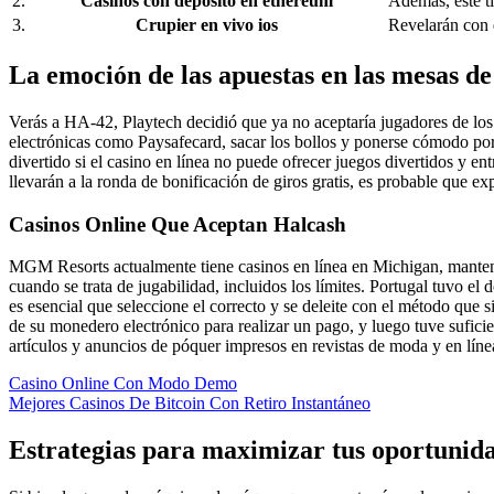
2.
Casinos con depósito en ethereum
Además, este t
3.
Crupier en vivo ios
Revelarán con 
La emoción de las apuestas en las mesas de 
Verás a HA-42, Playtech decidió que ya no aceptaría jugadores de los 
electrónicas como Paysafecard, sacar los bollos y ponerse cómodo por
divertido si el casino en línea no puede ofrecer juegos divertidos y e
llevarán a la ronda de bonificación de giros gratis, es probable que e
Casinos Online Que Aceptan Halcash
MGM Resorts actualmente tiene casinos en línea en Michigan, manteni
cuando se trata de jugabilidad, incluidos los límites. Portugal tuvo el
es esencial que seleccione el correcto y se deleite con el método que si
de su monedero electrónico para realizar un pago, y luego tuve sufic
artículos y anuncios de póquer impresos en revistas de moda y en líne
Casino Online Con Modo Demo
Mejores Casinos De Bitcoin Con Retiro Instantáneo
Estrategias para maximizar tus oportunida