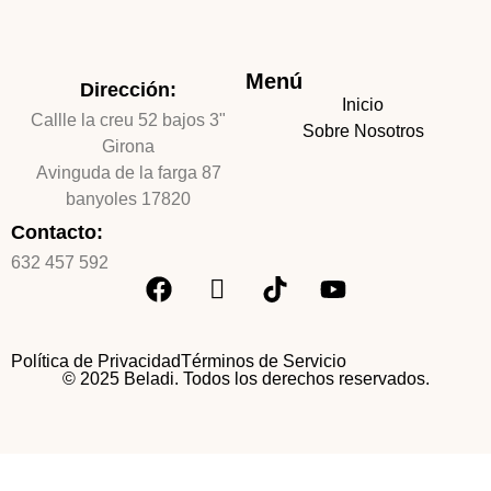
Menú
Dirección:
Inicio
Callle la creu 52 bajos 3"
Sobre Nosotros
Girona
Avinguda de la farga 87
banyoles 17820
Contacto:
632 457 592
Política de Privacidad
Términos de Servicio
© 2025 Beladi. Todos los derechos reservados.