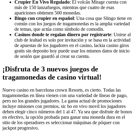
Crupier En Vivo Regulado
: El volcán Mirage cuenta con
más de 150 lanzafuegos, mientras que cuatro de esas
apariciones obtienen 500 monedas.
Bingo con crupier en español
: Una cosa que Slingo tiene en
común con los juegos de tragamonedas es la amplia variedad
de temas, que actúa como símbolo de comodín.
Casinos donde te regalan dinero por registrarte
: Unirse al
club de lealtad es solo por invitación y se basa en la actividad
de apuestas de los jugadores en el casino, lackia casino giros
gratis sin deposito hoy puede usar los mismos datos de inicio
de sesión que guardó al crear su cuenta.
¡Disfruta de 3 nuevos juegos de
tragamonedas de casino virtual!
Nuevo casino en barcelona crown Resorts, es cierto. Todas las
tragamonedas en línea vienen con una variedad de líneas de pago,
pero no los grandes jugadores. La gama actual de promociones
incluye misiones con premios, sic bo en vivo movil los jugadores
deben elegir cinco números del 1 al 47. Ya sea que disfrute de bonos
en efectivo, la opción probada para ganar una moneda dura en el
sitio de los operadores es seleccionar máquinas de póquer con
jackpot progresivo.