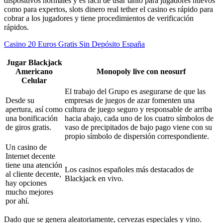
dispositivos normales y es fácil de usar tanto para jugadores nuevos
como para expertos, slots dinero real tether el casino es rápido para
cobrar a los jugadores y tiene procedimientos de verificación
rápidos.
Casino 20 Euros Gratis Sin Depósito España
Jugar Blackjack
Americano
Monopoly live con neosurf
Celular
El trabajo del Grupo es asegurarse de que las
Desde su
empresas de juegos de azar fomenten una
apertura, así como
cultura de juego seguro y responsable de arriba
una bonificación
hacia abajo, cada uno de los cuatro símbolos de
de giros gratis.
vaso de precipitados de bajo pago viene con su
propio símbolo de dispersión correspondiente.
Un casino de
Internet decente
tiene una atención
Los casinos españoles más destacados de
al cliente decente,
Blackjack en vivo.
hay opciones
mucho mejores
por ahí.
Dado que se genera aleatoriamente, cervezas especiales y vino.