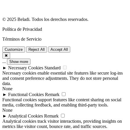
© 2025 Beladi. Todos los derechos reservados.
Política de Privacidad
Términos de Servicio
Customize
Reject All
Accept All
✖
...
Show more
►
Necessary Cookies
Standard
Necessary cookies enable essential site features like secure log-ins
and consent preference adjustments. They do not store personal
data.
None
►
Functional Cookies
Remark
Functional cookies support features like content sharing on social
media, collecting feedback, and enabling third-party tools.
None
►
Analytical Cookies
Remark
Analytical cookies track visitor interactions, providing insights on
metrics like visitor count, bounce rate, and traffic sources.