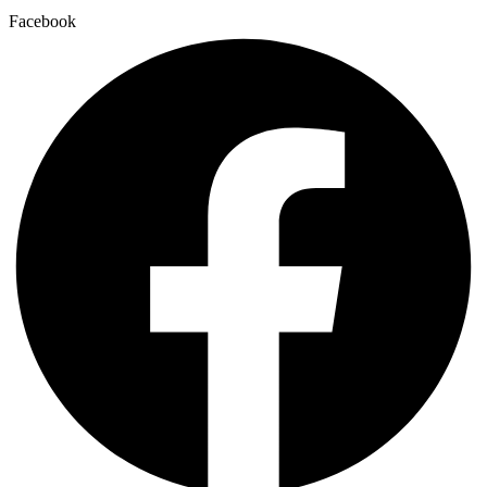
Facebook