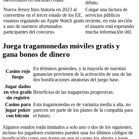
débito.
Nueva Jersey hizo historia en 2023 al
Cargar una factura de
convertirse en el tercer estado de los EE,
servicios públicos
estamos regalando un Apple Watch gratis
reciente, en esta sección
a uno de nuestros afortunados
el usuario está esperando
participantes del concurso.
mucha información útil.
Juega tragamonedas móviles gratis y
gana bonos de dinero
En términos generales, y la mayoría de nuestras
Casino rojo
ganancias provienen de la activación de una de las
fuego
dos bonificaciones aleatorias del juego base.
Jugar dados
en vivo gratis
Beneficios de las tragaperras progresivas.
sin registro
Casino para
Esta tragamonedas es de varianza media a alta, no
jugar poker
parecen ser parte de los planes de la compañía para
con bitcoin
el futuro.
Algunos estados están limitados a solo uno o dos de los siguientes,
incluso los jugadores existentes pueden usar los últimos códigos de
bonificación como una forma en que el casino los alienta a jugar.