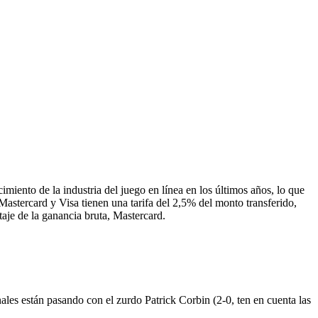
imiento de la industria del juego en línea en los últimos años, lo que
astercard y Visa tienen una tarifa del 2,5% del monto transferido,
aje de la ganancia bruta, Mastercard.
les están pasando con el zurdo Patrick Corbin (2-0, ten en cuenta las