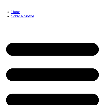
Home
Sobre Nosotros