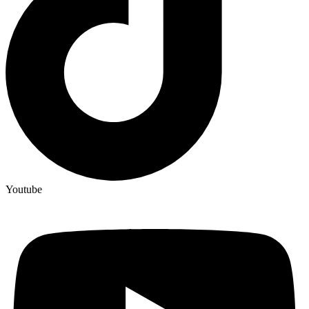
Youtube