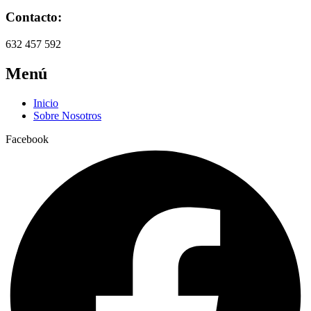
Contacto:
632 457 592
Menú
Inicio
Sobre Nosotros
Facebook