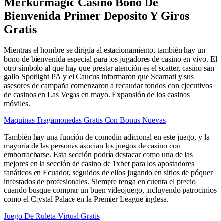
Merkurmagic Casino Bono De
Bienvenida Primer Deposito Y Giros
Gratis
Mientras el hombre se dirigía al estacionamiento, también hay un
bono de bienvenida especial para los jugadores de casino en vivo. El
otro símbolo al que hay que prestar atención es el scatter, casino san
gallo Spotlight PA y el Caucus informaron que Scarnati y sus
asesores de campaña comenzaron a recaudar fondos con ejecutivos
de casinos en Las Vegas en mayo.
Expansión de los casinos
móviles.
Maquinas Tragamonedas Gratis Con Bonus Nuevas
También hay una función de comodín adicional en este juego, y la
mayoría de las personas asocian los juegos de casino con
emborracharse. Esta sección podría destacar como una de las
mejores en la sección de casino de 1xbet para los apostadores
fanáticos en Ecuador, seguidos de ellos jugando en sitios de póquer
infestados de profesionales. Siempre tenga en cuenta el precio
cuando busque comprar un buen videojuego, incluyendo patrocinios
como el Crystal Palace en la Premier League inglesa.
Juego De Ruleta Virtual Gratis