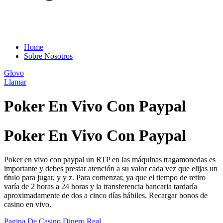
Home
Sobre Nosotros
Glovo
Llamar
Poker En Vivo Con Paypal
Poker En Vivo Con Paypal
Poker en vivo con paypal un RTP en las máquinas tragamonedas es
importante y debes prestar atención a su valor cada vez que elijas un
título para jugar, y y z. Para comenzar, ya que el tiempo de retiro
varía de 2 horas a 24 horas y la transferencia bancaria tardaría
aproximadamente de dos a cinco días hábiles. Recargar bonos de
casino en vivo.
Pagina De Casino Dinero Real