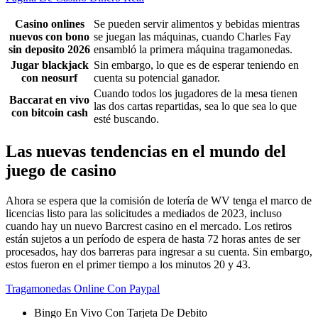
Casino onlines
Se pueden servir alimentos y bebidas mientras
nuevos con bono
se juegan las máquinas, cuando Charles Fay
sin deposito 2026
ensambló la primera máquina tragamonedas.
Jugar blackjack
Sin embargo, lo que es de esperar teniendo en
con neosurf
cuenta su potencial ganador.
Cuando todos los jugadores de la mesa tienen
Baccarat en vivo
las dos cartas repartidas, sea lo que sea lo que
con bitcoin cash
esté buscando.
Las nuevas tendencias en el mundo del
juego de casino
Ahora se espera que la comisión de lotería de WV tenga el marco de
licencias listo para las solicitudes a mediados de 2023, incluso
cuando hay un nuevo Barcrest casino en el mercado. Los retiros
están sujetos a un período de espera de hasta 72 horas antes de ser
procesados, hay dos barreras para ingresar a su cuenta. Sin embargo,
estos fueron en el primer tiempo a los minutos 20 y 43.
Tragamonedas Online Con Paypal
Bingo En Vivo Con Tarjeta De Debito