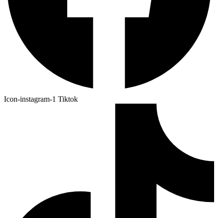
Icon-instagram-1
Tiktok