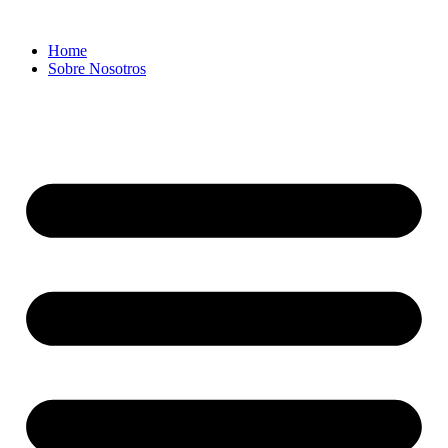
Home
Sobre Nosotros