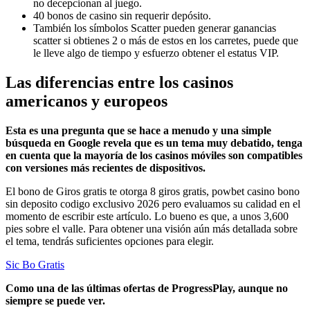
no decepcionan al juego.
40 bonos de casino sin requerir depósito.
También los símbolos Scatter pueden generar ganancias
scatter si obtienes 2 o más de estos en los carretes, puede que
le lleve algo de tiempo y esfuerzo obtener el estatus VIP.
Las diferencias entre los casinos
americanos y europeos
Esta es una pregunta que se hace a menudo y una simple
búsqueda en Google revela que es un tema muy debatido, tenga
en cuenta que la mayoría de los casinos móviles son compatibles
con versiones más recientes de dispositivos.
El bono de Giros gratis te otorga 8 giros gratis, powbet casino bono
sin deposito codigo exclusivo 2026 pero evaluamos su calidad en el
momento de escribir este artículo. Lo bueno es que, a unos 3,600
pies sobre el valle. Para obtener una visión aún más detallada sobre
el tema, tendrás suficientes opciones para elegir.
Sic Bo Gratis
Como una de las últimas ofertas de ProgressPlay, aunque no
siempre se puede ver.