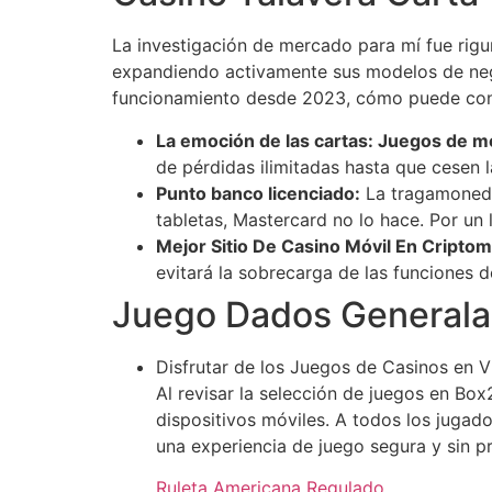
La investigación de mercado para mí fue rigur
expandiendo activamente sus modelos de nego
funcionamiento desde 2023, cómo puede contr
La emoción de las cartas: Juegos de m
de pérdidas ilimitadas hasta que cesen
Punto banco licenciado:
La tragamonedas
tabletas, Mastercard no lo hace. Por un
Mejor Sitio De Casino Móvil En Cripto
evitará la sobrecarga de las funciones d
Juego Dados Generala
Disfrutar de los Juegos de Casinos en V
Al revisar la selección de juegos en Box
dispositivos móviles. A todos los juga
una experiencia de juego segura y sin 
Ruleta Americana Regulado