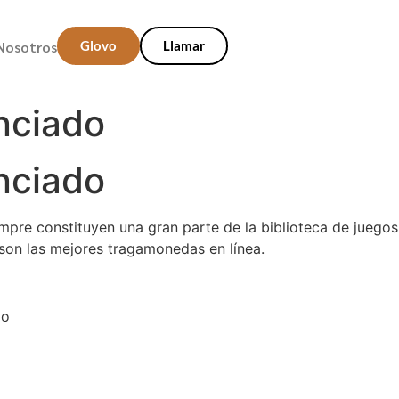
Nosotros
Glovo
Llamar
nciado
nciado
mpre constituyen una gran parte de la biblioteca de juegos
 son las mejores tragamonedas en línea.
jo