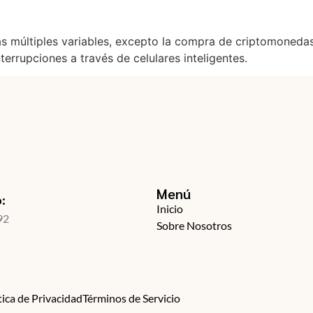
as múltiples variables, excepto la compra de criptomonedas
nterrupciones a través de celulares inteligentes.
Menú
:
Inicio
92
Sobre Nosotros
tica de Privacidad
Términos de Servicio