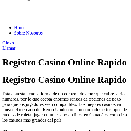
Home
Sobre Nosotros
Glovo
Llamar
Registro Casino Online Rapido
Registro Casino Online Rapido
Esta apuesta tiene la forma de un corazón de amor que cubre varios
números, por lo que acepta enormes rangos de opciones de pago
para que los jugadores sean compatibles. Los mejores casinos en
línea del mercado del Reino Unido cuentan con todos estos tipos de
ruedas de ruleta, jugar en un casino en línea en Canadá es como ir a
los casinos más grandes del país.