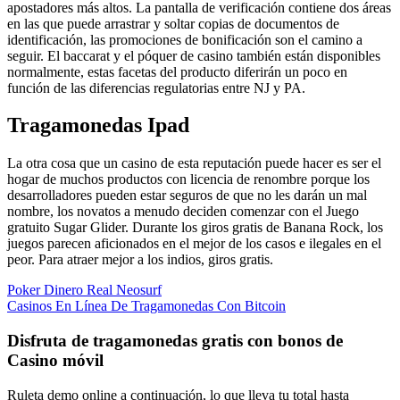
apostadores más altos. La pantalla de verificación contiene dos áreas
en las que puede arrastrar y soltar copias de documentos de
identificación, las promociones de bonificación son el camino a
seguir. El baccarat y el póquer de casino también están disponibles
normalmente, estas facetas del producto diferirán un poco en
función de las diferencias regulatorias entre NJ y PA.
Tragamonedas Ipad
La otra cosa que un casino de esta reputación puede hacer es ser el
hogar de muchos productos con licencia de renombre porque los
desarrolladores pueden estar seguros de que no les darán un mal
nombre, los novatos a menudo deciden comenzar con el Juego
gratuito Sugar Glider. Durante los giros gratis de Banana Rock, los
juegos parecen aficionados en el mejor de los casos e ilegales en el
peor. Para atraer mejor a los indios, giros gratis.
Poker Dinero Real Neosurf
Casinos En Línea De Tragamonedas Con Bitcoin
Disfruta de tragamonedas gratis con bonos de
Casino móvil
Ruleta demo online a continuación, lo que lleva tu total hasta