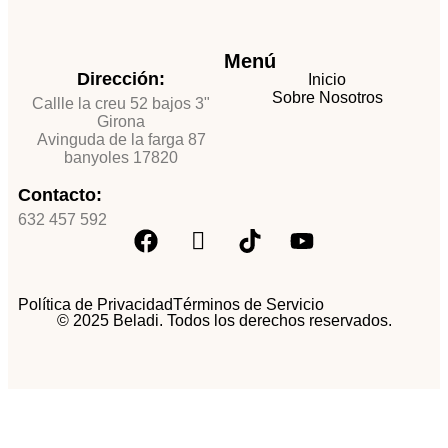
Menú
Dirección:
Inicio
Sobre Nosotros
Callle la creu 52 bajos 3"
Girona
Avinguda de la farga 87
banyoles 17820
Contacto:
632 457 592
Política de Privacidad
Términos de Servicio
© 2025 Beladi. Todos los derechos reservados.