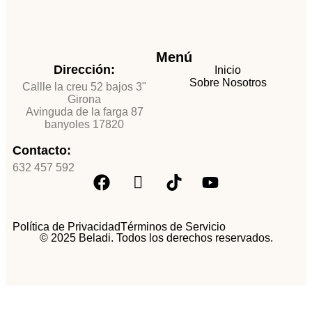
Menú
Dirección:
Inicio
Sobre Nosotros
Callle la creu 52 bajos 3"
Girona
Avinguda de la farga 87
banyoles 17820
Contacto:
632 457 592
Política de Privacidad
Términos de Servicio
© 2025 Beladi. Todos los derechos reservados.