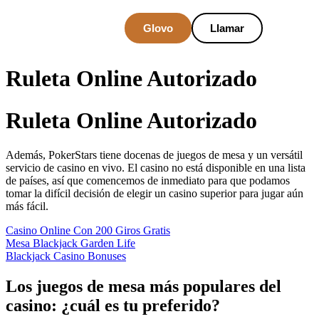
Glovo
Llamar
Ruleta Online Autorizado
Ruleta Online Autorizado
Además, PokerStars tiene docenas de juegos de mesa y un versátil
servicio de casino en vivo. El casino no está disponible en una lista
de países, así que comencemos de inmediato para que podamos
tomar la difícil decisión de elegir un casino superior para jugar aún
más fácil.
Casino Online Con 200 Giros Gratis
Mesa Blackjack Garden Life
Blackjack Casino Bonuses
Los juegos de mesa más populares del
casino: ¿cuál es tu preferido?