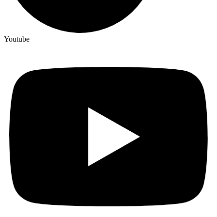
Youtube