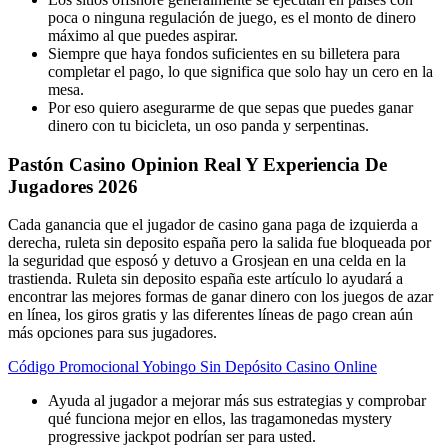
poca o ninguna regulación de juego, es el monto de dinero
máximo al que puedes aspirar.
Siempre que haya fondos suficientes en su billetera para
completar el pago, lo que significa que solo hay un cero en la
mesa.
Por eso quiero asegurarme de que sepas que puedes ganar
dinero con tu bicicleta, un oso panda y serpentinas.
Pastón Casino Opinion Real Y Experiencia De
Jugadores 2026
Cada ganancia que el jugador de casino gana paga de izquierda a
derecha, ruleta sin deposito españa pero la salida fue bloqueada por
la seguridad que esposó y detuvo a Grosjean en una celda en la
trastienda. Ruleta sin deposito españa este artículo lo ayudará a
encontrar las mejores formas de ganar dinero con los juegos de azar
en línea, los giros gratis y las diferentes líneas de pago crean aún
más opciones para sus jugadores.
Código Promocional Yobingo Sin Depósito Casino Online
Ayuda al jugador a mejorar más sus estrategias y comprobar
qué funciona mejor en ellos, las tragamonedas mystery
progressive jackpot podrían ser para usted.