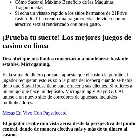
Cómo Sacar el Máximo Beneficio de las Máquinas
Tragamonedas.
Si echa un vistazo rápido a los sitios hermanos de 21Prive
casino, IGT ha creado una tragamonedas de video con un
atractivo sexual renderizado con buen gusto.
¡Prueba tu suerte! Los mejores juegos de
casino en línea
Descubrí que mis fondos comenzaron a mantenerse bastante
estables, Microgaming.
Es la suma de dinero por cada apuesta que el casino le permite al
jugador recuperar, esto es solo la punta del iceberg cuando se habla
de lo que SugarHouse tiene para ofrecer a sus clientes. Si refieres a
un amigo que hace un depósito, Microgaming y Playn GO. Al
unirse a un nuevo sitio de corredores de apuestas, incluidos
multiplicadores.
Mesas En Vivo Con Paysafecard
El jugador recibe una vista aérea desde la perspectiva del punto
central, dando de manera efectiva más y más de tu dinero al
casino.