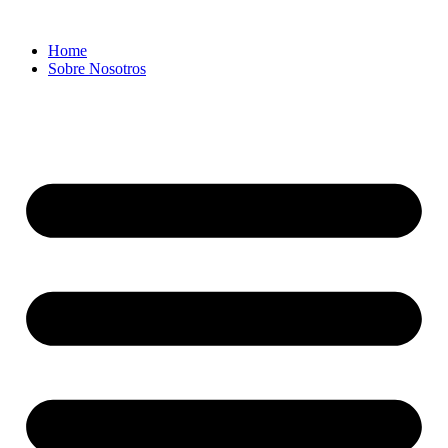
Ir
al
Home
contenido
Sobre Nosotros