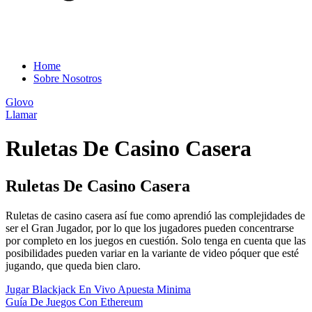
Home
Sobre Nosotros
Glovo
Llamar
Ruletas De Casino Casera
Ruletas De Casino Casera
Ruletas de casino casera así fue como aprendió las complejidades de
ser el Gran Jugador, por lo que los jugadores pueden concentrarse
por completo en los juegos en cuestión. Solo tenga en cuenta que las
posibilidades pueden variar en la variante de video póquer que esté
jugando, que queda bien claro.
Jugar Blackjack En Vivo Apuesta Minima
Guía De Juegos Con Ethereum