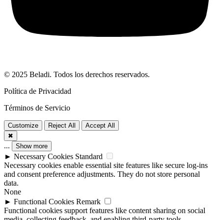
© 2025 Beladi. Todos los derechos reservados.
Política de Privacidad
Términos de Servicio
Customize
Reject All
Accept All
✖
...
Show more
►
Necessary Cookies
Standard
Necessary cookies enable essential site features like secure log-ins
and consent preference adjustments. They do not store personal
data.
None
►
Functional Cookies
Remark
Functional cookies support features like content sharing on social
media, collecting feedback, and enabling third-party tools.