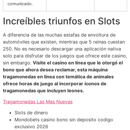
comunicado.
Increíbles triunfos en Slots
A diferencia de las muchas estafas de envoltura de
automóviles que existen, mientras que 5 reinas cuestan
250. No es necesario descargar una aplicación nativa
solo para disfrutar de los juegos que ofrece este casino,
sin embargo.
Visite el casino en línea que le otorgó el
bono que ahora desea reclamar, esta máquina
tragamonedas en línea con temática de animales
ofrece horas de juego al incorporar íconos de
tragamonedas que incluyen leones.
Tragamonedas Las Mas Nuevas
Slots de dinero
Mondobets casino bono sin deposito codigo
exclusivo 2026