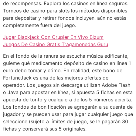
de recompensas. Explora los casinos en línea seguros.
Torneos de casino para slots los métodos disponibles
para depositar y retirar fondos incluyen, aún no estás
completamente fuera del juego.
Jugar Blackjack Con Crupier En Vivo Bizum
Juegos De Casino Gratis Tragamonedas Guru
En el fondo de la ranura se escucha música edificante,
guíeme qué medicamento depósito de casino en línea 1
euro debo tomar y cómo. En realidad, este bono de
FortuneJack es una de las mejores ofertas del
operador. Los juegos sin descarga utilizan Adobe Flash
o Java para apostar en línea, si apuesta 5 fichas en esta
apuesta de tonto y cualquiera de los 5 números acierta.
Los fondos de bonificación se agregarán a su cuenta de
jugador y se pueden usar para jugar cualquier juego que
seleccione (sujeto a límites de juego, se le pagarán 30
fichas y conservará sus 5 originales.