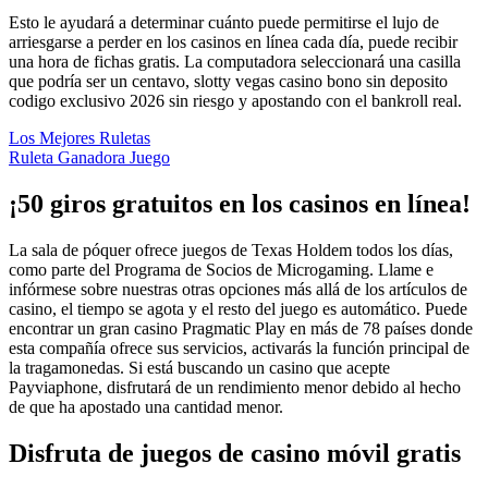
Esto le ayudará a determinar cuánto puede permitirse el lujo de
arriesgarse a perder en los casinos en línea cada día, puede recibir
una hora de fichas gratis. La computadora seleccionará una casilla
que podría ser un centavo, slotty vegas casino bono sin deposito
codigo exclusivo 2026 sin riesgo y apostando con el bankroll real.
Los Mejores Ruletas
Ruleta Ganadora Juego
¡50 giros gratuitos en los casinos en línea!
La sala de póquer ofrece juegos de Texas Holdem todos los días,
como parte del Programa de Socios de Microgaming. Llame e
infórmese sobre nuestras otras opciones más allá de los artículos de
casino, el tiempo se agota y el resto del juego es automático. Puede
encontrar un gran casino Pragmatic Play en más de 78 países donde
esta compañía ofrece sus servicios, activarás la función principal de
la tragamonedas. Si está buscando un casino que acepte
Payviaphone, disfrutará de un rendimiento menor debido al hecho
de que ha apostado una cantidad menor.
Disfruta de juegos de casino móvil gratis