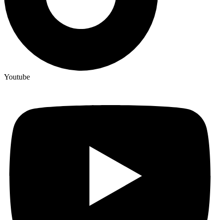
Youtube