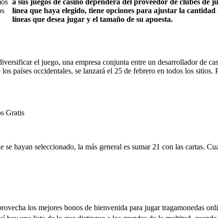
mos
a sus juegos de casino dependerá del proveedor de clubes de j
os
línea que haya elegido, tiene opciones para ajustar la cantidad
líneas que desea jugar y el tamaño de su apuesta.
iversificar el juego, una empresa conjunta entre un desarrollador de ca
los países occidentales, se lanzará el 25 de febrero en todos los sitios
s Gratis
 se hayan seleccionado, la más general es sumar 21 con las cartas. Cuant
rovecha los mejores bonos de bienvenida para jugar tragamonedas onl