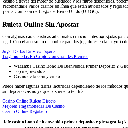
casino a través del motor de búsqueda y los filtros disponibles, pode
recomendarle varios casinos en línea que están autorizados y regulad
por la Comisión de Juego del Reino Unido (UKGC).
Ruleta Online Sin Apostar
Con algunas características adicionales emocionantes agregadas para d
legal. Con el acceso no disponible para los jugadores en la mayoría de 
Jugar Dados En Vivo España
Tragamonedas En Cripto Con Grandes Premios
Wazamba Casino Bono De Bienvenida Primer Deposito Y Giro
Top mejores slots
Casino de bitcoin y cripto
Puede haber algunas tarifas incurridas dependiendo de los métodos que
sin deposito casino ya que la suerte lo tendría.
Casino Online Ruleta Directo
Mejores Tragamonedas De Casino
Casino Online Regulado
Jefe casino bono de bienvenida primer deposito y giros gratis
¡Ap