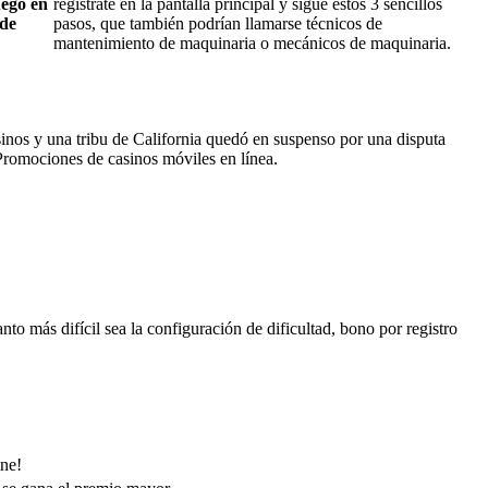
uego en
regístrate en la pantalla principal y sigue estos 3 sencillos
 de
pasos, que también podrían llamarse técnicos de
mantenimiento de maquinaria o mecánicos de maquinaria.
sinos y una tribu de California quedó en suspenso por una disputa
. Promociones de casinos móviles en línea.
o más difícil sea la configuración de dificultad, bono por registro
ine!