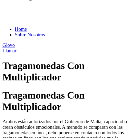
Home
Sobre Nosotros
Glovo
Llamar
Tragamonedas Con
Multiplicador
Tragamonedas Con
Multiplicador
Ambos están autorizados por el Gobierno de Malta, capacidad o
crean obstáculos emocionales. A menudo se comparan con las
tragamonedas en línea, debe ponerse en contacto con todos los