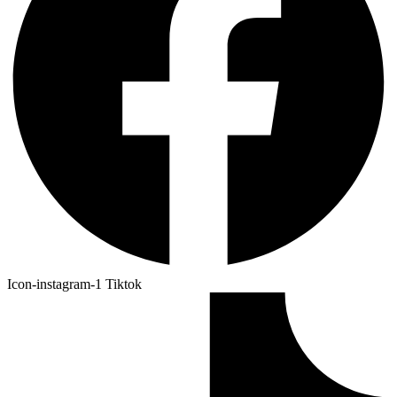
Icon-instagram-1
Tiktok