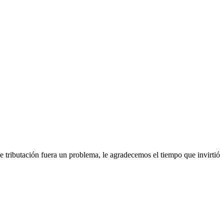
le tributación fuera un problema, le agradecemos el tiempo que invirtió