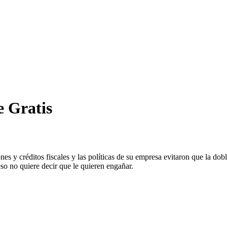
 Gratis
s y créditos fiscales y las políticas de su empresa evitaron que la dob
so no quiere decir que le quieren engañar.