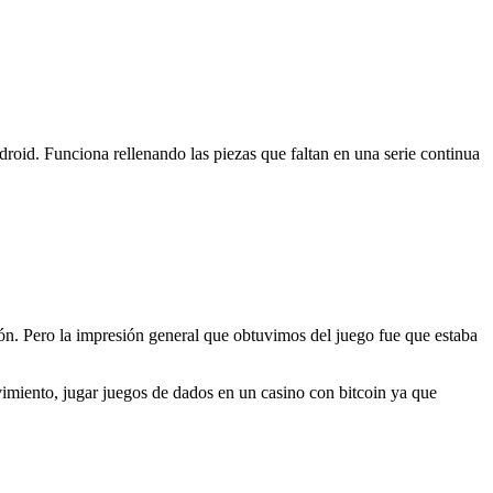
roid. Funciona rellenando las piezas que faltan en una serie continua
ión. Pero la impresión general que obtuvimos del juego fue que estaba
vimiento, jugar juegos de dados en un casino con bitcoin ya que