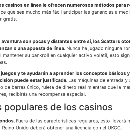
s casinos en línea le ofrecen numerosos métodos para ret
ce que sea mucho más fácil anticipar las ganancias a medid
 gratis.
entura son pocas y distantes entre sí, los Scatters otor
canzan x una apuesta de línea.
Nunca he jugado ninguna ron
mantener su bankroll en cualquier activo volátil, esto sig
eas.
 juegos y te ayudarán a aprender los conceptos básicos y 
ecisión puede estar justificada.
Las máquinas de entrada y s
de barras único, ruleta de dinero real mientras que la man
res, recibirás una recompensa especial.
populares de los casinos
fondos.
Fuera de las características regulares, esto llevar
el Reino Unido deberá obtener una licencia con el UKGC.