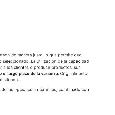
tado de manera justa, lo que permite que
 seleccionado. La utilización de la capacidad
 a los clientes o producir productos, sus
el largo plazo de la varianza.
Originalmente
fisticado.
s de las opciones en términos, combinado con