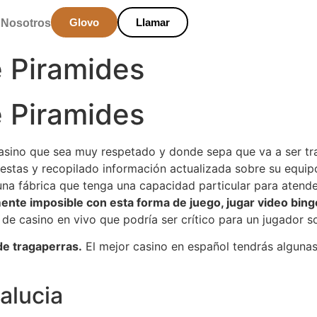
Glovo
Llamar
 Nosotros
 Piramides
 Piramides
asino que sea muy respetado y donde sepa que va a ser tra
estas y recopilado información actualizada sobre su equipo
na fábrica que tenga una capacidad particular para atender
nte imposible con esta forma de juego, jugar video bingo 
e casino en vivo que podría ser crítico para un jugador so
de tragaperras.
El mejor casino en español tendrás alguna
alucia