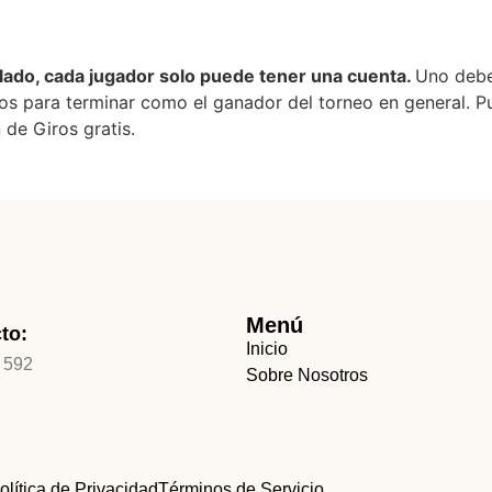
lado, cada jugador solo puede tener una cuenta.
Uno debe 
tos para terminar como el ganador del torneo en general. 
de Giros gratis.
Menú
to:
Inicio
 592
Sobre Nosotros
olítica de Privacidad
Términos de Servicio