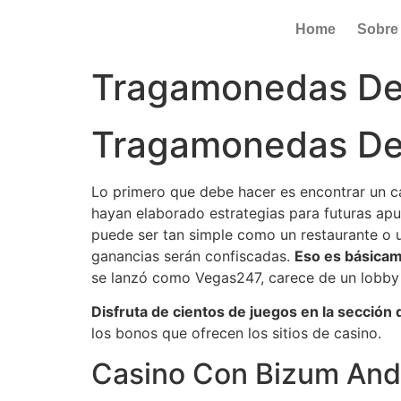
Home
Sobre
Tragamonedas De
Tragamonedas De
Lo primero que debe hacer es encontrar un c
hayan elaborado estrategias para futuras apu
puede ser tan simple como un restaurante o u
ganancias serán confiscadas.
Eso es básicame
se lanzó como Vegas247, carece de un lobby d
Disfruta de cientos de juegos en la sección 
los bonos que ofrecen los sitios de casino.
Casino Con Bizum And