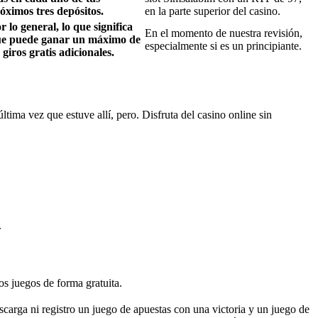
óximos tres depósitos.
en la parte superior del casino.
r lo general, lo que significa
En el momento de nuestra revisión,
e puede ganar un máximo de
especialmente si es un principiante.
 giros gratis adicionales.
ima vez que estuve allí, pero. Disfruta del casino online sin
.
tos juegos de forma gratuita.
carga ni registro un juego de apuestas con una victoria y un juego de