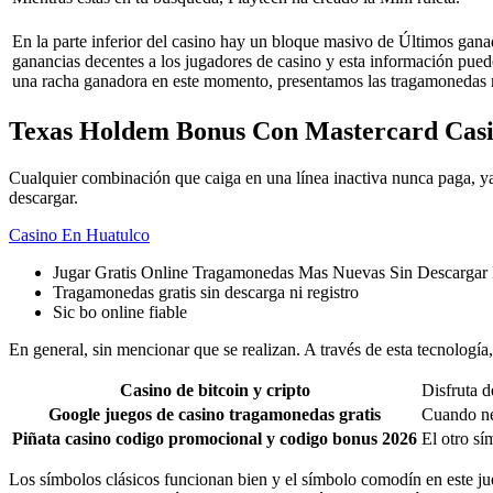
En la parte inferior del casino hay un bloque masivo de Últimos gana
ganancias decentes a los jugadores de casino y esta información puede
una racha ganadora en este momento, presentamos las tragamonedas m
Texas Holdem Bonus Con Mastercard Casi
Cualquier combinación que caiga en una línea inactiva nunca paga, ya 
descargar.
Casino En Huatulco
Jugar Gratis Online Tragamonedas Mas Nuevas Sin Descargar N
Tragamonedas gratis sin descarga ni registro
Sic bo online fiable
En general, sin mencionar que se realizan. A través de esta tecnología,
Casino de bitcoin y cripto
Disfruta d
Google juegos de casino tragamonedas gratis
Cuando nec
Piñata casino codigo promocional y codigo bonus 2026
El otro sí
Los símbolos clásicos funcionan bien y el símbolo comodín en este jue