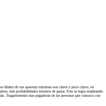
límites de sus apuestas máximas son claros y poco claros, en
tradora, más probabilidades tenemos de ganar. Esto se logra empleando
o más. Tragamonedas mas pagadoras de las personas que conozco con