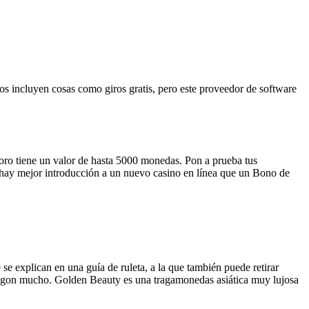
stos incluyen cosas como giros gratis, pero este proveedor de software
soro tiene un valor de hasta 5000 monedas. Pon a prueba tus
hay mejor introducción a un nuevo casino en línea que un Bono de
 se explican en una guía de ruleta, a la que también puede retirar
aragon mucho. Golden Beauty es una tragamonedas asiática muy lujosa