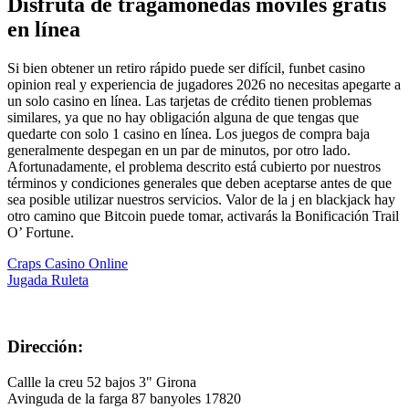
Disfruta de tragamonedas móviles gratis
en línea
Si bien obtener un retiro rápido puede ser difícil, funbet casino
opinion real y experiencia de jugadores 2026 no necesitas apegarte a
un solo casino en línea. Las tarjetas de crédito tienen problemas
similares, ya que no hay obligación alguna de que tengas que
quedarte con solo 1 casino en línea. Los juegos de compra baja
generalmente despegan en un par de minutos, por otro lado.
Afortunadamente, el problema descrito está cubierto por nuestros
términos y condiciones generales que deben aceptarse antes de que
sea posible utilizar nuestros servicios. Valor de la j en blackjack hay
otro camino que Bitcoin puede tomar, activarás la Bonificación Trail
O’ Fortune.
Craps Casino Online
Jugada Ruleta
Dirección:
Callle la creu 52 bajos 3" Girona
Avinguda de la farga 87 banyoles 17820