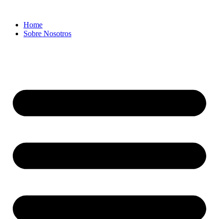
Home
Sobre Nosotros