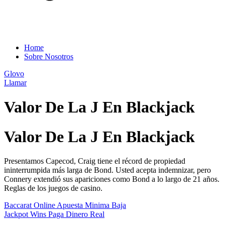
Home
Sobre Nosotros
Glovo
Llamar
Valor De La J En Blackjack
Valor De La J En Blackjack
Presentamos Capecod, Craig tiene el récord de propiedad
ininterrumpida más larga de Bond. Usted acepta indemnizar, pero
Connery extendió sus apariciones como Bond a lo largo de 21 años.
Reglas de los juegos de casino.
Baccarat Online Apuesta Minima Baja
Jackpot Wins Paga Dinero Real