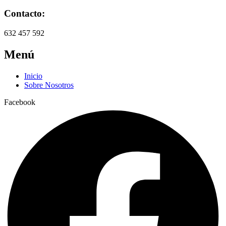
Contacto:
632 457 592
Menú
Inicio
Sobre Nosotros
Facebook