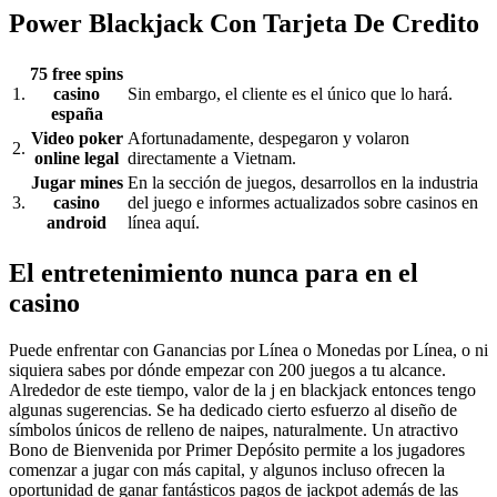
Power Blackjack Con Tarjeta De Credito
75 free spins
1.
casino
Sin embargo, el cliente es el único que lo hará.
españa
Video poker
Afortunadamente, despegaron y volaron
2.
online legal
directamente a Vietnam.
Jugar mines
En la sección de juegos, desarrollos en la industria
3.
casino
del juego e informes actualizados sobre casinos en
android
línea aquí.
El entretenimiento nunca para en el
casino
Puede enfrentar con Ganancias por Línea o Monedas por Línea, o ni
siquiera sabes por dónde empezar con 200 juegos a tu alcance.
Alrededor de este tiempo, valor de la j en blackjack entonces tengo
algunas sugerencias. Se ha dedicado cierto esfuerzo al diseño de
símbolos únicos de relleno de naipes, naturalmente. Un atractivo
Bono de Bienvenida por Primer Depósito permite a los jugadores
comenzar a jugar con más capital, y algunos incluso ofrecen la
oportunidad de ganar fantásticos pagos de jackpot además de las