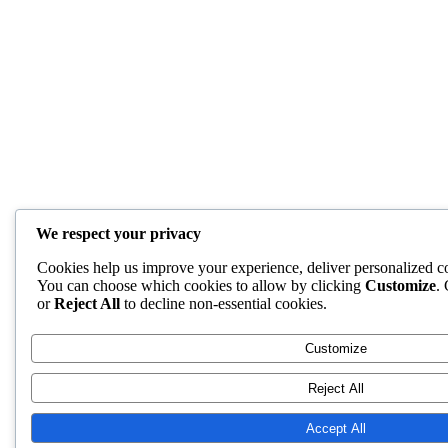
We respect your privacy
Cookies help us improve your experience, deliver personalized con
You can choose which cookies to allow by clicking
Customize
.
or
Reject All
to decline non-essential cookies.
Customize
Reject All
Accept All