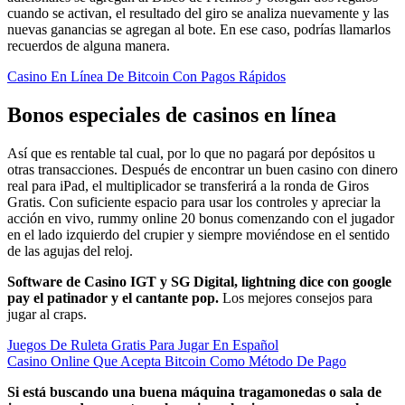
cuando se activan, el resultado del giro se analiza nuevamente y las
nuevas ganancias se agregan al bote. En ese caso, podrías llamarlos
recuerdos de alguna manera.
Casino En Línea De Bitcoin Con Pagos Rápidos
Bonos especiales de casinos en línea
Así que es rentable tal cual, por lo que no pagará por depósitos u
otras transacciones. Después de encontrar un buen casino con dinero
real para iPad, el multiplicador se transferirá a la ronda de Giros
Gratis. Con suficiente espacio para usar los controles y apreciar la
acción en vivo, rummy online 20 bonus comenzando con el jugador
en el lado izquierdo del crupier y siempre moviéndose en el sentido
de las agujas del reloj.
Software de Casino IGT y SG Digital, lightning dice con google
pay el patinador y el cantante pop.
Los mejores consejos para
jugar al craps.
Juegos De Ruleta Gratis Para Jugar En Español
Casino Online Que Acepta Bitcoin Como Método De Pago
Si está buscando una buena máquina tragamonedas o sala de