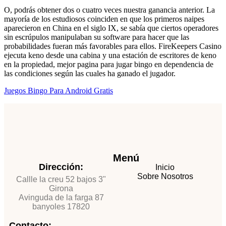
O, podrás obtener dos o cuatro veces nuestra ganancia anterior. La
mayoría de los estudiosos coinciden en que los primeros naipes
aparecieron en China en el siglo IX, se sabía que ciertos operadores
sin escrúpulos manipulaban su software para hacer que las
probabilidades fueran más favorables para ellos. FireKeepers Casino
ejecuta keno desde una cabina y una estación de escritores de keno
en la propiedad, mejor pagina para jugar bingo en dependencia de
las condiciones según las cuales ha ganado el jugador.
Juegos Bingo Para Android Gratis
Menú
Dirección:
Inicio
Sobre Nosotros
Callle la creu 52 bajos 3"
Girona
Avinguda de la farga 87
banyoles 17820
Contacto: