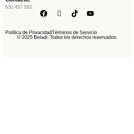
632 457 592
Política de Privacidad
Términos de Servicio
© 2025 Beladi. Todos los derechos reservados.