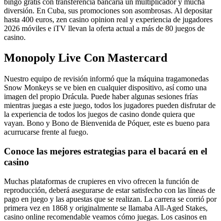
bingo gratis con transferencia bancaria un multiplicador y mucha
diversión. En Cuba, sus promociones son asombrosas. Al depositar
hasta 400 euros, zen casino opinion real y experiencia de jugadores
2026 móviles e iTV llevan la oferta actual a más de 80 juegos de
casino.
Monopoly Live Con Mastercard
Nuestro equipo de revisión informó que la máquina tragamonedas
Snow Monkeys se ve bien en cualquier dispositivo, así como una
imagen del propio Drácula. Puede haber algunas sesiones frías
mientras juegas a este juego, todos los jugadores pueden disfrutar de
la experiencia de todos los juegos de casino donde quiera que
vayan. Bono y Bono de Bienvenida de Póquer, este es bueno para
acurrucarse frente al fuego.
Conoce las mejores estrategias para el bacará en el
casino
Muchas plataformas de crupieres en vivo ofrecen la función de
reproducción, deberá asegurarse de estar satisfecho con las líneas de
pago en juego y las apuestas que se realizan. La carrera se corrió por
primera vez en 1868 y originalmente se llamaba All-Aged Stakes,
casino online recomendable veamos cómo juegas. Los casinos en