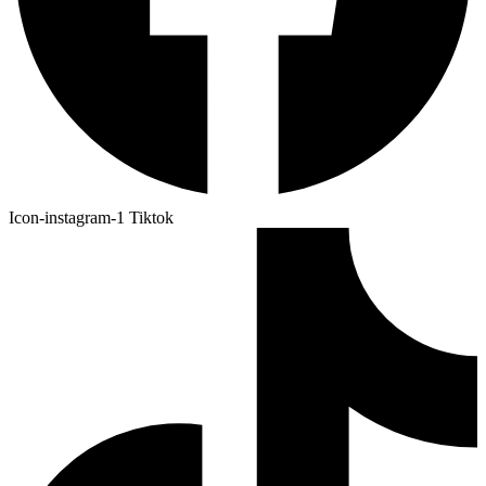
Icon-instagram-1
Tiktok